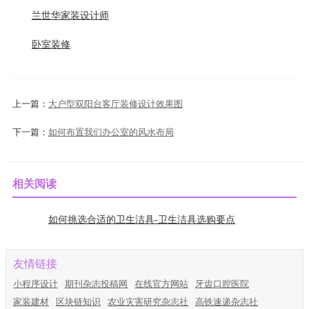
兰世华家装设计师
卧室装修
上一篇：
大户型双阳台客厅装修设计效果图
下一篇：
如何布置我们办公室的风水布局
相关阅读
如何挑选合适的卫生洁具-卫生洁具选购要点
友情链接
小程序设计
期刊杂志投稿网
在线官方网站
牙齿口腔医院
家装建材
区块链知识
农业灾害研究杂志社
高铁速递杂志社