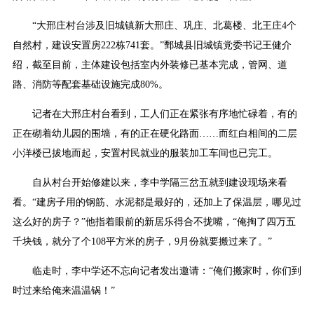
“大邢庄村台涉及旧城镇新大邢庄、巩庄、北葛楼、北王庄4个
自然村，建设安置房222栋741套。”鄄城县旧城镇党委书记王健介
绍，截至目前，主体建设包括室内外装修已基本完成，管网、道
路、消防等配套基础设施完成80%。
记者在大邢庄村台看到，工人们正在紧张有序地忙碌着，有的
正在砌着幼儿园的围墙，有的正在硬化路面……而红白相间的二层
小洋楼已拔地而起，安置村民就业的服装加工车间也已完工。
自从村台开始修建以来，李中学隔三岔五就到建设现场来看
看。“建房子用的钢筋、水泥都是最好的，还加上了保温层，哪见过
这么好的房子？”他指着眼前的新居乐得合不拢嘴，“俺掏了四万五
千块钱，就分了个108平方米的房子，9月份就要搬过来了。”
临走时，李中学还不忘向记者发出邀请：“俺们搬家时，你们到
时过来给俺来温温锅！”