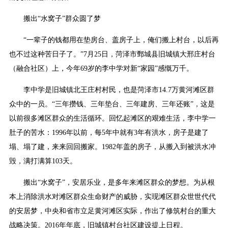
搬出“水窝子”群众圆了梦
“一辈子的钱都用在垫房台、盖房子上，俺们搬上村台，以后再
也不过这种苦日子了。”7月25日，菏泽市鄄城县旧城镇大邢庄村台
（融合社区）上，今年69岁的李中学对新“家园”感慨万千。
李中学是旧城镇北王庄村村民，也是菏泽市14.7万黄河滩区群
众中的一员。“三年攒钱、三年垫台、三年建房、三年还账”，这是
以前很多滩区群众的生活循环。回忆起滩区的艰难生活，李中学一
肚子的苦水：1996年以前，每5年中就有3年有洪水，房子是建了
塌、塌了建，来来回回搬家。1982年盖的房子，从搬入到被洪水冲
毁，满打满算103天。
搬出“水窝子”，安居乐业，是多年来滩区群众的梦想。为从根
本上消除洪水对滩区群众生命财产的威胁，实现滩区群众世世代代
的安居梦，中央和省市立足黄河滩区实际，作出了修筑村台的重大
战略决策。2016年年底，旧城镇村台社区建设提上日程。