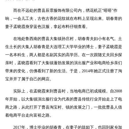
而在不远处的曹县辰霏服饰有限公司内，绣花机正“嗒嗒”作
响，一会儿工夫，古色古香的花纹就在布料上呈现出来。胡春青的
妻子孟晓霞身穿蓝色汉服，拿起布料仔细查看。
在地处鲁西南的曹县大集镇孙庄村，胡春青夫妇小有名气。土
生土长的大集人胡春青是大连理工大学毕业的博士，妻子孟晓霞是
一名本科生，两人都是名副其实的高学历。在一次跟随丈夫回乡探
亲时，孟晓霞看到了大集镇蓬勃发展的演出服产业和电商给乡亲们
带来的变化，仿佛看到了新的生活。于是，2014年她正式注册了淘
宝并开了属于自己的网店。
实际上，在孟晓霞来到曹县时，当地电商已初成规模。自2008
年开始，以大集镇演出服行业为代表的曹县传统行业开始走上了电
商之路，从此打开了曹县淘宝村、镇的发展之门，一批批曹县人借
着电商平台走向富裕之路。
2017年，博士毕业的胡春青，在妻子的鼓励下，也回到家乡加