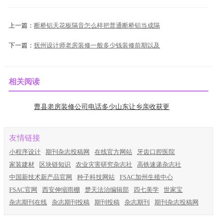
上一篇：
断桥铝天花板隔音怎么样把普通断桥铝当成隔
下一篇：
抚州设计师老房装修一般多少钱装修前期以及
相关阅读
曹县老房装修公司电话多少山东让乡亲收获更
友情链接
小程序设计
期刊杂志投稿网
在线官方网站
牙齿口腔医院
家装建材
区块链知识
农业灾害研究杂志社
高铁速递杂志社
中国新技术新产品官网
种子科技网站
FSAC加州生殖中心
FSAC官网
西安伸缩雨棚
楚天法治编辑部
四七美学
世家宝
杂志期刊在线
杂志期刊投稿
期刊投稿
杂志期刊
期刊杂志投稿网