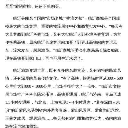
蛋蛋”蒙阴蜜桃，纷纷下单购买。
临沂是闻名全国的“市场名城”“物流之都”，临沂商城是全国规
模最大的市场集群、重要的物流周转中心和商贸批发中心。“每天有
大量客商到临沂考察市场，又有大批临沂人到外地考察货源，为方
便换乘高铁，原来临沂长途客运站加开了到枣庄高铁站的客运班
车，流水发车，趟趟满员。”临沂商城管委会电商局局长陈贞如说，
现在高铁开到家门口，再也不用舍近求远了。
临沂旅游资源丰富，既有众多的名胜古迹，又有独特的民族风
情，还有深厚的革命传统文化。“有了高铁，旅游辐射区从300～500
公里扩大到800～1000公里，市场半径扩大了一倍多。”临沂市文旅
局市场推广科科长陈宏伟说，高铁开通后，临沂与济南、青岛形成
1.5小时交通圈，与北京、上海实现3～4小时通达，“养在深闺人未
识”的沂蒙风光受到省内外游客青睐，蒙山风景区、孟良崮纪念馆、
王羲之故居、观唐温泉……每天都有旅行团和散客抵达，省内的旅
游交流也愈加频繁。