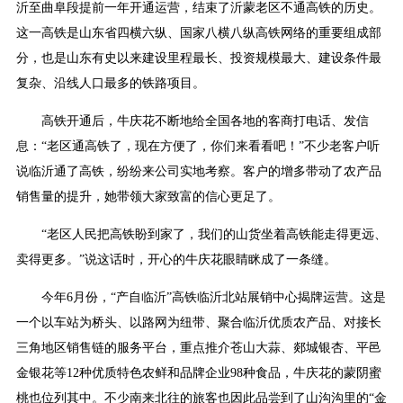
沂至曲阜段提前一年开通运营，结束了沂蒙老区不通高铁的历史。
这一高铁是山东省四横六纵、国家八横八纵高铁网络的重要组成部
分，也是山东有史以来建设里程最长、投资规模最大、建设条件最
复杂、沿线人口最多的铁路项目。
高铁开通后，牛庆花不断地给全国各地的客商打电话、发信
息：“老区通高铁了，现在方便了，你们来看看吧！”不少老客户听
说临沂通了高铁，纷纷来公司实地考察。客户的增多带动了农产品
销售量的提升，她带领大家致富的信心更足了。
“老区人民把高铁盼到家了，我们的山货坐着高铁能走得更远、
卖得更多。”说这话时，开心的牛庆花眼睛眯成了一条缝。
今年6月份，“产自临沂”高铁临沂北站展销中心揭牌运营。这是
一个以车站为桥头、以路网为纽带、聚合临沂优质农产品、对接长
三角地区销售链的服务平台，重点推介苍山大蒜、郯城银杏、平邑
金银花等12种优质特色农鲜和品牌企业98种食品，牛庆花的蒙阴蜜
桃也位列其中。不少南来北往的旅客也因此品尝到了山沟沟里的“金