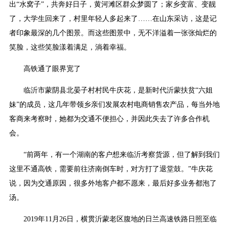
出“水窝子”，共奔好日子，黄河滩区群众梦圆了；家乡变富、变靓
了，大学生回来了，村里年轻人多起来了……在山东采访，这是记
者印象最深的几个图景。而这些图景中，无不洋溢着一张张灿烂的
笑脸，这些笑脸漾着满足，淌着幸福。
高铁通了眼界宽了
临沂市蒙阴县北晏子村村民牛庆花，是新时代沂蒙扶贫“六姐
妹”的成员，这几年带领乡亲们发展农村电商销售农产品，每当外地
客商来考察时，她都为交通不便担心，并因此失去了许多合作机
会。
“前两年，有一个湖南的客户想来临沂考察货源，但了解到我们
这里不通高铁，需要前往济南倒车时，对方打了退堂鼓。”牛庆花
说，因为交通原因，很多外地客户都不愿来，最后好多业务都泡了
汤。
2019年11月26日，横贯沂蒙老区腹地的日兰高速铁路日照至临