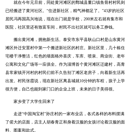
就在今年元旦前，同处黄河滩区的鄄城县董口镇鱼骨村村民则
已经搬进了黄河社区。“住进新社区，精气神都足了。”43岁的社区
居民冯再国高兴地说，现在出门就是学校，200米左右就有集市和
医院，社区里还有致富车间，村民不出社区就可以务工挣钱。
搬出黄河滩，拥抱新生活。泰安市东平县耿山口村是山东黄河
滩区外迁安置村中第一个搬进新社区的村庄。新社区里，几十栋住
宅楼干净整洁，红色的墙面格外喜庆，车库、喷泉、商业街、老年
公寓和文化广场等一应俱全。作为淄博首个黄河滩区迁建村，高青
县常家镇开河村的村民们前不久告别了滩区老房子，向着新生活再
出发。村民张霞说，现在新社区离县城就10分钟的车程，孩子上学
很方便，自己也能到家门口的企业上班，未来的日子美得很。
家乡变了大学生回来了
走进“中国淘宝村”孙庄村的一家布业店，各式各样的布料摆满
了偌大的店面，店主人胡春青正和身着汉服的女孩讨论着汉服的面
料、图案和款式。