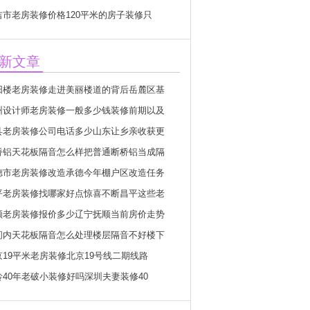
吉市老房装修价格120平米的房子装修只
新文章
阳楼老房装修走进美丽楼道的背后岳麓区基
州设计师老房装修一般多少钱装修前期以及
县老房装修公司电话多少山东让乡亲收获更
桥铝天花板隔音怎么样把普通断桥铝当成隔
德市老房装修改造承德今年棚户区改造任务
平老房装修找哪家好点惊喜不断昌平这些老
顺老房装修报价多少辽宁抚顺当前房价走势
间内天花板隔音怎么处理楼层隔音不好楼下
京19平米老房装修北京19号线二期线路
龄40年老破小装修好吗深圳夫妻装修40