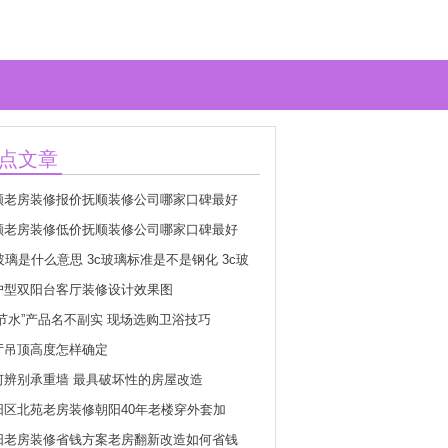
点文章
顺老房装修报价抚顺装修公司哪家口碑最好
顺老房装修低价抚顺装修公司哪家口碑最好
玻璃是什么意思 3c玻璃标准是不是钢化 3c玻
志怎么分真假
户型双阳台客厅装修设计效果图
超节水”产品名不副实 现场选购卫浴技巧
厅吊顶高度怎样确定
何辨别承重墙 最具破坏性的房屋改造
阳区北苑老房装修朝阳40年老楼穿外套加
阳老房装修省钱方案老房翻新改造如何省钱