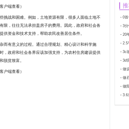
推
客户端查看）
些挑战和困难。例如，土地资源有限，很多人面临土地不
0
有限，往往无法承担盖房子的费用。因此，政府和社会各
付买
3
提供资金和技术支持，帮助农民改善居住条件。
2
年以
2
杂而有意义的过程。通过合理规划、精心设计和科学施
瓦
3c
时，政府和社会各界应该加强支持，为农村住房建设提供
和脱贫致富。
璃标
3
做
客户端查看）
做
做
3.