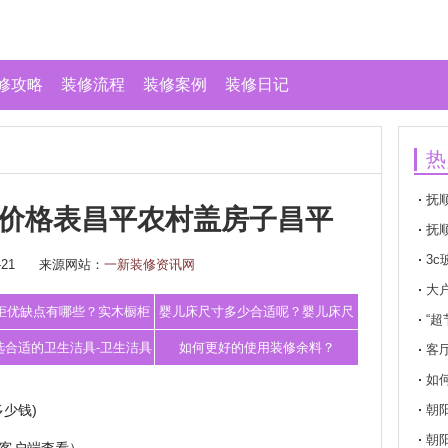
修攻略
装修流程
装修案例
装修日记
热
抚
价格表昌平农村盖房子昌平
抚
3c
21
来源网站：
一新装修资讯网
璃标
大
柜优缺点有哪些？实木橱柜
婴儿床尺寸多少合适呢？婴儿床尺
“
价格
寸挑选！
选合适的卫生洁具-卫生洁具
如何更好的使用装修余料？
客
如
选购要点
少钱)
朝
朝