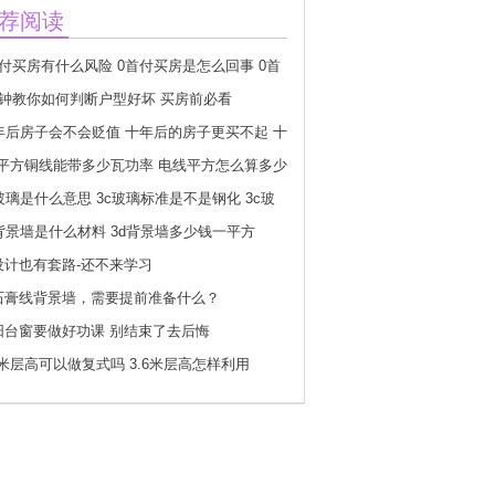
荐阅读
首付买房有什么风险 0首付买房是怎么回事 0首
房要什么条件
分钟教你如何判断户型好坏 买房前必看
0年后房子会不会贬值 十年后的房子更买不起 十
后房子会不会更贵
.5平方铜线能带多少瓦功率 电线平方怎么算多少
玻璃是什么意思 3c玻璃标准是不是钢化 3c玻
志怎么分真假
d背景墙是什么材料 3d背景墙多少钱一平方
设计也有套路-还不来学习
石膏线背景墙，需要提前准备什么？
阳台窗要做好功课 别结束了去后悔
6米层高可以做复式吗 3.6米层高怎样利用