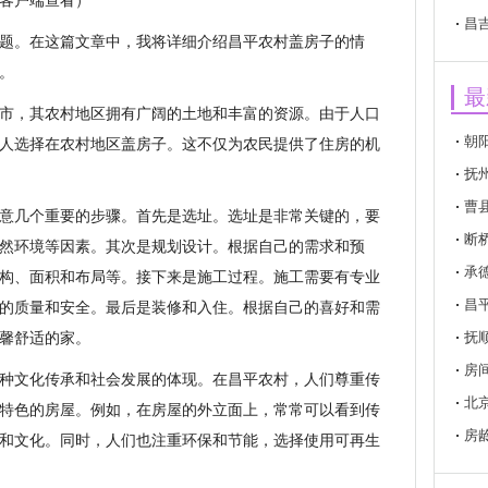
客户端查看）
昌
题。在这篇文章中，我将详细介绍昌平农村盖房子的情
。
最
市，其农村地区拥有广阔的土地和丰富的资源。由于人口
朝
人选择在农村地区盖房子。这不仅为农民提供了住房的机
抚
曹
意几个重要的步骤。首先是选址。选址是非常关键的，要
断
然环境等因素。其次是规划设计。根据自己的需求和预
承
构、面积和布局等。接下来是施工过程。施工需要有专业
昌
的质量和安全。最后是装修和入住。根据自己的喜好和需
馨舒适的家。
抚
房
种文化传承和社会发展的体现。在昌平农村，人们尊重传
北
特色的房屋。例如，在房屋的外立面上，常常可以看到传
房
和文化。同时，人们也注重环保和节能，选择使用可再生