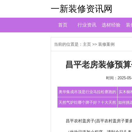
一新装修资讯网
首页
行业资讯
选材经验
装
当前的位置是：
主页
>>
装修案例
昌平老房装修预算
时间：2025-05-
奥华集成吊顶是行业马拉松赛跑的
实木橱
领跑者
天然气炉灶哪个牌子好？十大天然
如何挑
气炉灶品牌介绍
昌平农村盖房子(昌平农村盖房子要多