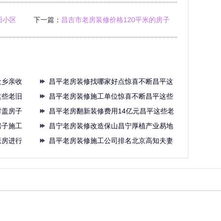
旧小区
下一篇：
昌吉市老房装修价格120平米的房子
装修只
让乡亲收
昌平老房装修找哪家好点惊喜不断昌平这
这些老旧
些老
昌平老房装修施工单位惊喜不断昌平这些
村盖房子
老旧
昌平老房翻新装修费用14亿元昌平这些老
房子施工
旧
昌宁老房装修改造保山昌宁厚植产业易地
老房进行
搬迁
昌平老房装修施工公司排名北京高知夫妻
打造