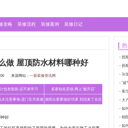
修攻略
装修流程
装修案例
装修日记
热
抚
么做 屋顶防水材料哪种好
抚
3c
06
来源网站：
一新装修资讯网
璃标
“
计也有套路-还不来学习
多家知名卖场 网上“被开店”
客
风水注意事项-进门玄关装修
做阳台窗要做好功课 别结束了去后
大
如
风水禁忌有哪些
悔
哪种好
朝
如