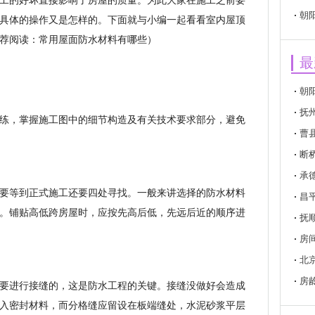
工的好坏直接影响了房屋的质量。为此大家在施工之前要
朝
具体的操作又是怎样的。下面就与小编一起看看室内屋顶
荐阅读：常用屋面防水材料有哪些）
最
朝
抚
练，掌握施工图中的细节构造及有关技术要求部分，避免
曹
断
承
要等到正式施工还要四处寻找。一般来讲选择的防水材料
昌
。铺贴高低跨房屋时，应按先高后低，先远后近的顺序进
抚
房
北
房
要进行接缝的，这是防水工程的关键。接缝没做好会造成
入密封材料，而分格缝应留设在板端缝处，水泥砂浆平层