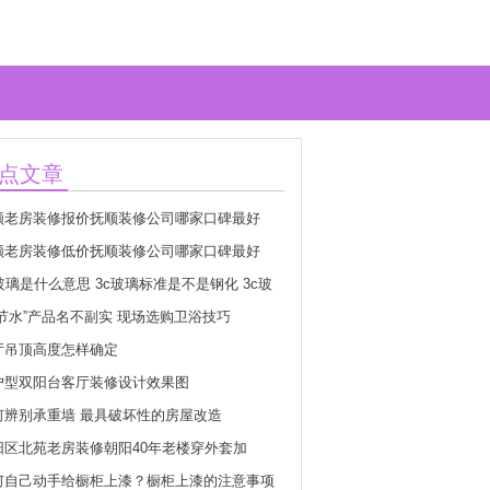
点文章
顺老房装修报价抚顺装修公司哪家口碑最好
顺老房装修低价抚顺装修公司哪家口碑最好
玻璃是什么意思 3c玻璃标准是不是钢化 3c玻
志怎么分真假
超节水”产品名不副实 现场选购卫浴技巧
厅吊顶高度怎样确定
户型双阳台客厅装修设计效果图
何辨别承重墙 最具破坏性的房屋改造
阳区北苑老房装修朝阳40年老楼穿外套加
何自己动手给橱柜上漆？橱柜上漆的注意事项