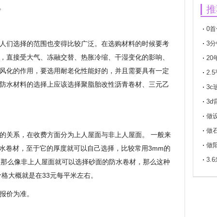
。
推
0
人们选择的范围也变得比较广泛。在选购材料的时候要考
付买
3
，直接受大气、冻融交替、热胀冷缩、干湿变化的影响、
2
风化的作用，要选用耐老化性能好的，并且需要具有一定
年以
2
防水材料的选择上应该选择聚脂胎改性沥青卷材、三元乙
瓦
3c
璃标
3
做
做
的关系，在收费方面分为上人屋面与非上人屋面。 一般来
做
防水卷材，至于它的厚度就可以自己选择，比较常用3mm的
3.
。那么像非上人屋面就可以选择砂面的防水卷材，那么这种
价格大概就是在33元每平米左右。
报价为准。