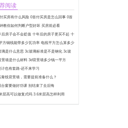
荐阅读
首付买房有什么风险 0首付买房是怎么回事 0首
房要什么条件
分钟教你如何判断户型好坏 买房前必看
0年后房子会不会贬值 十年后的房子更买不起 十
后房子会不会更贵
.5平方铜线能带多少瓦功率 电线平方怎么算多少
玻璃是什么意思 3c玻璃标准是不是钢化 3c玻
志怎么分真假
d背景墙是什么材料 3d背景墙多少钱一平方
设计也有套路-还不来学习
石膏线背景墙，需要提前准备什么？
阳台窗要做好功课 别结束了去后悔
6米层高可以做复式吗 3.6米层高怎样利用