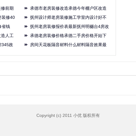
装修前期
承德市老房装修改造承德今年棚户区改造
装修40
任务
抚州设计师老房装修施工学室内设计好不
修省钱
好抚
抚州老房装修报价表最新抚州明樾台4房改
改造人工
三
承德老房装修价格承德二手房价格开始下
345政
降
房间天花板隔音材料什么材料隔音效果最
好珠
Copyright (c) 2011 小优 版权所有