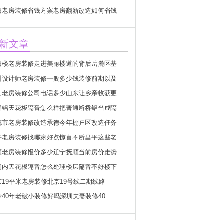
阳老房装修省钱方案老房翻新改造如何省钱
新文章
阳楼老房装修走进美丽楼道的背后岳麓区基
州设计师老房装修一般多少钱装修前期以及
县老房装修公司电话多少山东让乡亲收获更
桥铝天花板隔音怎么样把普通断桥铝当成隔
德市老房装修改造承德今年棚户区改造任务
平老房装修找哪家好点惊喜不断昌平这些老
顺老房装修报价多少辽宁抚顺当前房价走势
间内天花板隔音怎么处理楼层隔音不好楼下
京19平米老房装修北京19号线二期线路
龄40年老破小装修好吗深圳夫妻装修40