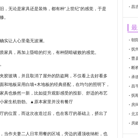
昌
旧，无论是家具还是装饰，都有种“上世纪”的感觉，于是
修。
最
朝
确实让人心里毫无波澜。
抚
质家具，再加上昏暗的灯光，有种阴暗破败的感觉。
曹
。
断
夹胶玻璃，并且取消了屋外的防盗网，不仅看上去好看多
承
面和地板采用白墙+木地板的经典搭配，在均匀的照明下，
昌
家具也焕然一新，比如提升观影感受的投影、舒适的布艺
抚
小家生机勃勃。▲原本家里并没有餐厅
房
厅的位置，而这次改造过后，也在客厅的基础上，挤出了
北
房
，当作夫妻二人日常用餐的区域，旁边的通顶收纳柜，也