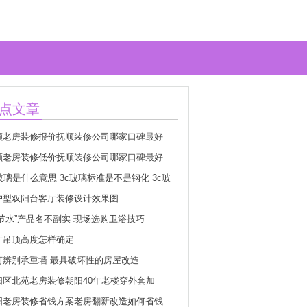
点文章
顺老房装修报价抚顺装修公司哪家口碑最好
顺老房装修低价抚顺装修公司哪家口碑最好
玻璃是什么意思 3c玻璃标准是不是钢化 3c玻
志怎么分真假
户型双阳台客厅装修设计效果图
超节水”产品名不副实 现场选购卫浴技巧
厅吊顶高度怎样确定
何辨别承重墙 最具破坏性的房屋改造
阳区北苑老房装修朝阳40年老楼穿外套加
阳老房装修省钱方案老房翻新改造如何省钱