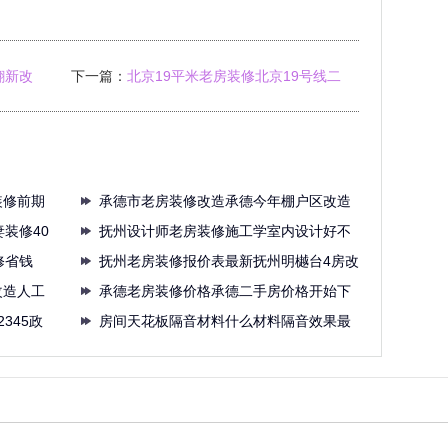
翻新改
下一篇：
北京19平米老房装修北京19号线二
期线路
装修前期
承德市老房装修改造承德今年棚户区改造
装修40
任务
抚州设计师老房装修施工学室内设计好不
修省钱
好抚
抚州老房装修报价表最新抚州明樾台4房改
改造人工
三
承德老房装修价格承德二手房价格开始下
345政
降
房间天花板隔音材料什么材料隔音效果最
好珠