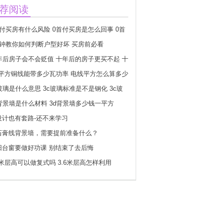
荐阅读
首付买房有什么风险 0首付买房是怎么回事 0首
房要什么条件
分钟教你如何判断户型好坏 买房前必看
0年后房子会不会贬值 十年后的房子更买不起 十
后房子会不会更贵
.5平方铜线能带多少瓦功率 电线平方怎么算多少
玻璃是什么意思 3c玻璃标准是不是钢化 3c玻
志怎么分真假
d背景墙是什么材料 3d背景墙多少钱一平方
设计也有套路-还不来学习
石膏线背景墙，需要提前准备什么？
阳台窗要做好功课 别结束了去后悔
6米层高可以做复式吗 3.6米层高怎样利用