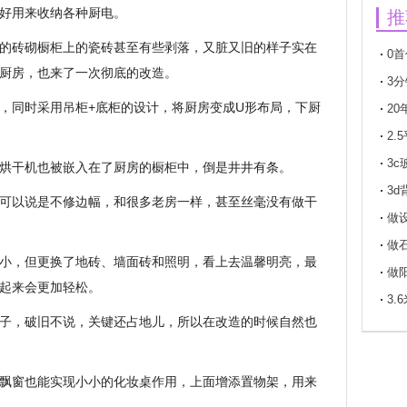
好用来收纳各种厨电。
推
的砖砌橱柜上的瓷砖甚至有些剥落，又脏又旧的样子实在
0
厨房，也来了一次彻底的改造。
付买
3
，同时采用吊柜+底柜的设计，将厨房变成U形布局，下厨
2
年以
2
瓦
3c
烘干机也被嵌入在了厨房的橱柜中，倒是井井有条。
璃标
3
可以说是不修边幅，和很多老房一样，甚至丝毫没有做干
做
做
小，但更换了地砖、墙面砖和照明，看上去温馨明亮，最
做
起来会更加轻松。
3.
子，破旧不说，关键还占地儿，所以在改造的时候自然也
飘窗也能实现小小的化妆桌作用，上面增添置物架，用来