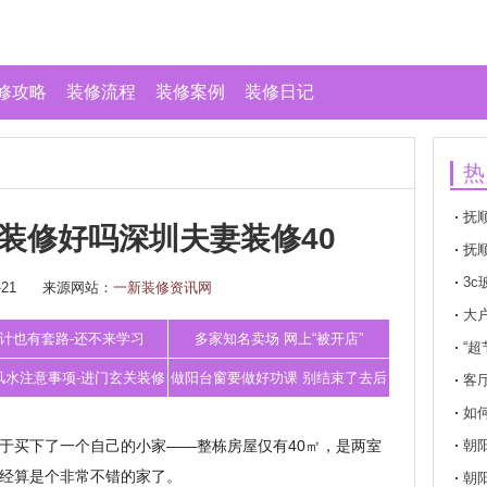
修攻略
装修流程
装修案例
装修日记
热
抚
小装修好吗深圳夫妻装修40
抚
3c
21
来源网站：
一新装修资讯网
璃标
大
计也有套路-还不来学习
多家知名卖场 网上“被开店”
“
风水注意事项-进门玄关装修
做阳台窗要做好功课 别结束了去后
客
如
风水禁忌有哪些
悔
于买下了一个自己的小家——整栋房屋仅有40㎡，是两室
朝
经算是个非常不错的家了。
朝