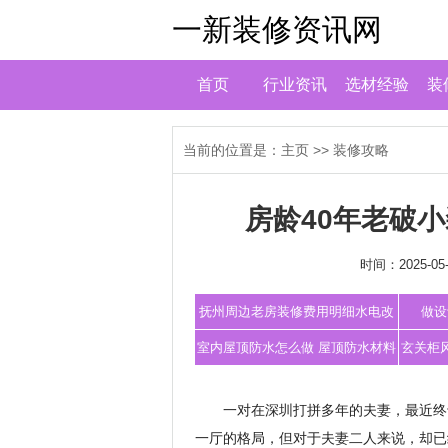
一新装修资讯网
首页
行业资讯
选材经验
装
当前的位置是：
主页
>>
装修攻略
房龄40年老破
时间：2025-05-
抚州周边老房装修费用明细水电改
做设
造人工费多
室内屋顶防水怎么做 屋顶防水材料
玄关柜
哪种好
一对在深圳打拼多年的夫妻，最近终
一厅的格局，但对于夫妻二人来说，却已